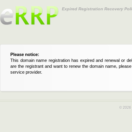
Expired Registration Recovery Pol
Please notice:
Bitte beachten Sie:
This domain name registration has expired and renewal or dele
Diese Domainregistrierung ist abgelaufen und die Verläng
are the registrant and want to renew the domain name, please 
Domain stehen an. Wenn Sie der Registrant sind und di
service provider.
verlängern möchten, kontaktieren Sie bitte Ihren Service-Provid
© 2026